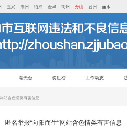
州
嘉兴
湖州
绍兴
金华
衢州
舟山
台州
丽水
曝光台
奖励榜
工作动态
”网站含色情类有害信息
匿名举报“向阳而生”网站含色情类有害信息