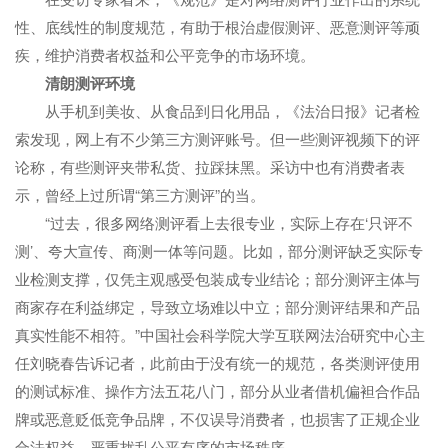
性、底线性的制度规范，有助于根治虚假测评、恶意测评等顽
疾，维护消费者权益和公平竞争的市场环境。
清朗测评环境
从手机到美妆、从食品到日化用品，《法治日报》记者检
索发现，网上有不少第三方测评账号。但一些测评视频下的评
论称，有些测评夹带私货、拉踩抹黑。采访中也有消费者表
示，曾经上过所谓“第三方测评”的当。
“过去，很多网络测评看上去很专业，实际上存在‘只评不
测’、夸大宣传、商测一体等问题。比如，部分测评缺乏实际专
业检测支撑，仅凭主观感受包装成专业结论；部分测评主体与
商家存在利益绑定，导致立场难以中立；部分测评结果和产品
真实性能不相符。”中国社会科学院大学互联网法治研究中心主
任刘晓春告诉记者，此前由于没有统一的规范，各类测评使用
的测试标准、操作方法五花八门，部分从业者借机偏袒合作品
牌或恶意贬低竞争品牌，不仅误导消费者，也损害了正规企业
合法权益，严重扰乱公平有序的市场秩序。