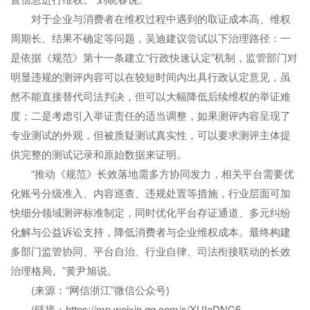
对于企业与消费者在维权过程中遇到的取证成本高、维权
周期长、结果不确定等问题，吴迪建议尝试以下治理路径：一
是依据《规范》第十一条建立“行政快速认定”机制，监管部门对
明显违规的测评内容可以在较短时间内出具行政认定意见，虽
然不能直接替代司法判决，但可以大幅降低后续维权的举证难
度；二是考虑引入举证责任的适当调整，如果测评内容呈现了
专业测试的外观，但被质疑测试真实性，可以要求测评主体提
供完整的测试记录和原始数据来证明。
“推动《规范》长效落地需多方协同发力，相关平台需要优
化账号分级准入、内容巡查、违规处置等措施，行业层面可加
快细分领域测评标准制定，同时优化平台存证通道、多元纠纷
化解与公益诉讼支持，降低消费者与企业维权成本。最终构建
多部门监管协同、平台自治、行业自律、司法衔接联动的长效
治理格局。”黄尹旭说。
(来源：“网信浙江”微信公众号)
(链接：https://mp.weixin.qq.com/s/XUIaDNC6-