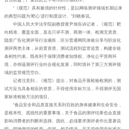
“《规范》具有极强的针对性，是以网络测评领域长期以来
的典型问题为‘靶心’进行制度设计。”刘晓春说。
中国人民大学法学院副教授黄尹旭告诉记者，《规范》靶
向精准、覆盖全面，直击只评不测、商测一体、检测无资质、
隐形广告化测评等行业顽疾，区分普通网民体验分享与职业化
测评两类主体，从前置资质、测试流程到监管追责，构建全链
条刚性约束。既有利于保障消费者知情权、净化公平营商环
境，亦倒逼测评行业向合规化发展，同时填补了第三方测评领
域的监管规范空白。
记者注意到，《规范》提出，对食品开展检验检测的，测
试方应当具备相应的资质，不得使用非标方法，不得测评无国
家标准检验方法的项目。
“食品安全和品质直接关系到百姓的身体健康和生命安全，
是根本性、底线性的重要事项，关于食品的测评结果也会直接
影响消费者的判断和选择。因此，必须要求测评者作出显著说
明，明确测评的性质、依据、相关情况，且不得使用非标准方