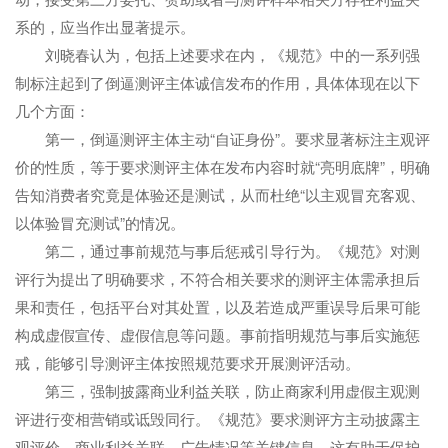
系的，应当作出显著提示。
刘晓春认为，包括上述要求在内，《规范》中的一系列强
制标注起到了倒逼测评主体诚信发布的作用，具体体现在以下
几个方面：
第一，倒逼测评主体主动“自证身份”。要求显著标注主观评
价的性质，等于要求测评主体在发布内容时就“亮明底牌”，明确
告知消费者究竟是体验还是测试，从而杜绝“以主观冒充客观、
以体验冒充测试”的情况。
第二，通过事前规范与事后惩戒引导行为。《规范》对测
评行为提出了明确要求，不符合相关要求的测评主体需承担后
果和责任，包括平台对其处置，以及若造成严重误导后果可能
构成虚假宣传、虚假信息等问题。事前指明规范与事后实施惩
戒，能够引导测评主体按照规范要求开展测评活动。
第三，强制披露商业利益关联，防止商家利用虚假主观测
评进行变相营销或诋毁同行。《规范》要求测评方主动披露主
观评价、商业利益关联、广告情况等关键信息。这有助于保护