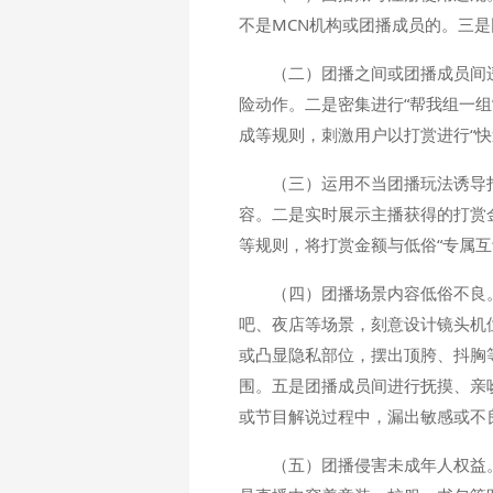
不是MCN机构或团播成员的。三
（二）团播之间或团播成员间
险动作。二是密集进行“帮我组一组
成等规则，刺激用户以打赏进行“快速
（三）运用不当团播玩法诱导打
容。二是实时展示主播获得的打赏
等规则，将打赏金额与低俗“专属互
（四）团播场景内容低俗不良
吧、夜店等场景，刻意设计镜头机
或凸显隐私部位，摆出顶胯、抖胸
围。五是团播成员间进行抚摸、亲
或节目解说过程中，漏出敏感或不
（五）团播侵害未成年人权益。