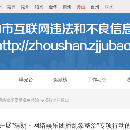
州
嘉兴
湖州
绍兴
金华
衢州
舟山
台州
丽水
曝光台
奖励榜
工作动态
网络娱乐团播乱象整治”专项行动的通知
开展“清朗・网络娱乐团播乱象整治”专项行动