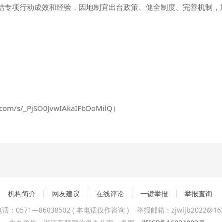
结专项行动成效和经验，因地制宜出台政策、健全制度、完善机制，
.com/s/_PjSO0JvwIAkaIFbDoMilQ）
机构简介
网友建议
在线评论
一键举报
举报查询
话：0571—86038502 ( 本电话仅作咨询 ) 举报邮箱：zjwljb2022@163