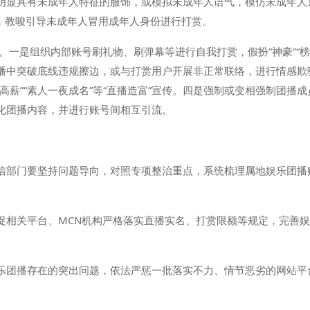
明显具有未成年人特征的服饰，或模拟未成年人语气，模仿未成年人
目，教唆引导未成年人冒用成年人身份进行打赏。
。一是组织内部账号刷礼物、刷弹幕等进行自我打赏，假扮“神豪”“
播中突破底线违规擦边，或与打赏用户开展非正常联络，进行情感欺
基础高薪”“素人一夜成名”等“直播造富”宣传。四是强制或变相强制团
化团播内容，并进行账号间相互引流。
信部门要坚持问题导向，对照专项整治重点，系统梳理属地娱乐团播
。
促相关平台、MCN机构严格落实直播实名、打赏限额等规定，完善
乐团播存在的突出问题，依法严惩一批落实不力、情节恶劣的网站平