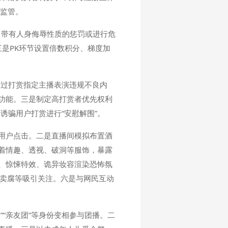
避监管。
、带有人身侮辱性质的惩罚或进行危
三是PK环节设置倍数积分、梯度加
通过打赏指定主播表演违规不良内
功能。三是制定高打赏者优先权利
诱骗用户打赏进行“安慰解围”。
用户点击。二是直播间模拟布置酒
着情趣、透视、破洞等服饰，暴露
、惊悚特效、诡异妆容渲染恐怖氛
、卖腐等吸引关注。六是与网民互动
“亲友团”等身份变相参与团播。二