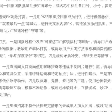
是同一团播团队批量注册矩阵账号，或名称中标注备用号、小号，躲
违规PK刺激打赏。一是用PK结果操控团播成员行为，进行低俗恶俗
”“就差最后一点”等喊话，进行无实质内容PK，营造紧张激烈氛围。
助力”“加速冲榜”“守塔”等。
赏。一是团播过程中发布“可接惩罚”“解锁福利”等暗语，诱导用户
金额数据，教唆用户攀比打赏，或诱导用户关闭打赏限额和消费提醒
动”、情绪“深度陪伴”等绑定。四是虚构矛盾冲突、情绪失控等情节，
。一是直播间入口页面使用暧昧猎奇等违规不良图片进行引流，诱导
位和道具位置，采用特殊运镜和特定拍摄手法，进行性暗示。三是穿
等低俗浮夸动作。四是以冥婚、鬼怪、祭祀等为主题，使用恐怖音效
吻等暧昧互动，模拟不雅动作，或通过样貌对比、互撕谩骂、炒CP
良用语。
一是组织招募不符合法律规定情形的未成年人加入团播，或以“助播”