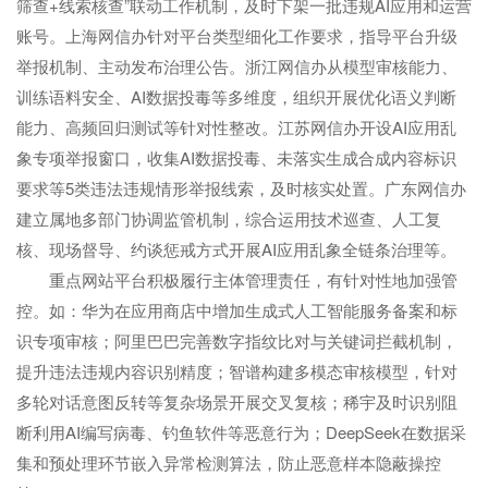
筛查+线索核查”联动工作机制，及时下架一批违规AI应用和运营
账号。上海网信办针对平台类型细化工作要求，指导平台升级
举报机制、主动发布治理公告。浙江网信办从模型审核能力、
训练语料安全、AI数据投毒等多维度，组织开展优化语义判断
能力、高频回归测试等针对性整改。江苏网信办开设AI应用乱
象专项举报窗口，收集AI数据投毒、未落实生成合成内容标识
要求等5类违法违规情形举报线索，及时核实处置。广东网信办
建立属地多部门协调监管机制，综合运用技术巡查、人工复
核、现场督导、约谈惩戒方式开展AI应用乱象全链条治理等。
重点网站平台积极履行主体管理责任，有针对性地加强管
控。如：华为在应用商店中增加生成式人工智能服务备案和标
识专项审核；阿里巴巴完善数字指纹比对与关键词拦截机制，
提升违法违规内容识别精度；智谱构建多模态审核模型，针对
多轮对话意图反转等复杂场景开展交叉复核；稀宇及时识别阻
断利用AI编写病毒、钓鱼软件等恶意行为；DeepSeek在数据采
集和预处理环节嵌入异常检测算法，防止恶意样本隐蔽操控